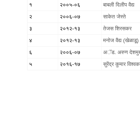
१
२००५-०६
बाबली दिलीप वैद्य
२
२००६-०७
साकेत जेस्ते
३
२०१२-१३
तेजस शिरसकर
४
२०१२-१३
मनोज वैद्य (खेळाडू)
६
२००६-०७
अॅड. अरुण देशम
५
२०१६-१७
सुरेंद्र कुमार विश्वकर