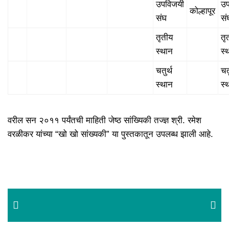
उपविजयी
उप
कोल्हापूर
संघ
सं
तृतीय
तृ
स्थान
स्
चतुर्थ
चतु
स्थान
स्
वरील सन २०११ पर्यंतची माहिती जेष्ठ सांख्यिकी तज्ज्ञ श्री. रमेश
वरळीकर यांच्या “खो खो सांख्यकी” या पुस्तकातून उपलब्ध झाली आहे.