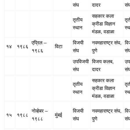
संघ
दादर
सं
सहकार कला
तृतीय
तृ
क्रीडा विज्ञान
स्थान
स्
मंडळ, वडाळा
एप्रिल –
विजयी
नवमहाराष्ट्र संघ,
वि
१४
१९८६
विटा
१९८६
संघ
पुणे
सं
उपविजयी
विजय कलब,
उप
संघ
दादर
सं
सहकार कला
तृतीय
तृ
क्रीडा विज्ञान
स्थान
स्
मंडळ, वडाळा
नोव्हेबर –
विजयी
नवमहाराष्ट्र संघ,
वि
१५
१९८८
मुंबई
१९८८
संघ
पुणे
सं