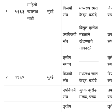
माहिती
विजयी
मध्यस्थ रमत
वि
१
१९६३
उपलब्ध
मुंबई
संघ
केंद्र, बडोदे
सं
नाही
विद्युत क्रीडा
उपविजयी
मंडळाने
उप
संघ
खेळण्याचे
सं
नाकारले
तृतीय
तृ
————–
स्थान
स्
विजयी
मध्यस्थ रमत
वि
२
१९६५
मुंबई
संघ
केंद्र, बडोदे
सं
उपविजयी
युवक क्रीडा
उप
संघ
मंडळ, परळ
सं
तृतीय
तृ
————–