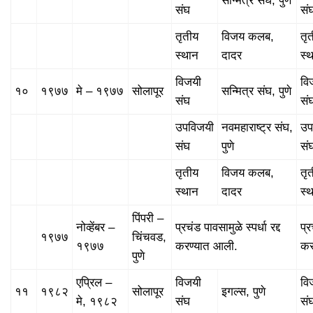
सन्मित्र संघ, पुणे
संघ
सं
तृतीय
विजय कलब,
तृ
स्थान
दादर
स्
विजयी
वि
१०
१९७७
मे – १९७७
सोलापूर
सन्मित्र संघ, पुणे
संघ
सं
उपविजयी
नवमहाराष्ट्र संघ,
उप
संघ
पुणे
सं
तृतीय
विजय कलब,
तृ
स्थान
दादर
स्
पिंपरी –
नोव्हेंबर –
प्रचंड पावसामुळे स्पर्धा रद्द
प्र
१९७७
चिंचवड,
१९७७
करण्यात आली.
कर
पुणे
एप्रिल –
विजयी
वि
११
१९८२
सोलापूर
इगल्स, पुणे
मे, १९८२
संघ
सं