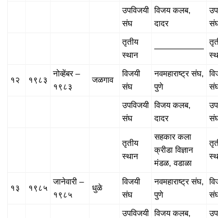
उपविजयी
विजय कलब,
उप
संघ
दादर
सं
तृतीय
तृ
——————
स्थान
स्
नोव्हेंबर –
विजयी
नवमहाराष्ट्र संघ,
वि
१२
१९८३
जळगाव
१९८३
संघ
पुणे
सं
उपविजयी
विजय कलब,
उप
संघ
दादर
सं
सहकार कला
तृतीय
तृ
क्रीडा विज्ञान
स्थान
स्
मंडळ, वडाळा
जानेवारी –
विजयी
नवमहाराष्ट्र संघ,
वि
१३
१९८५
धुळे
१९८५
संघ
पुणे
सं
उपविजयी
विजय कलब,
उप