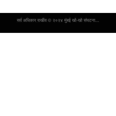
सर्व अधिकार राखीव © २०२४ मुंबई खो-खो संघटना...