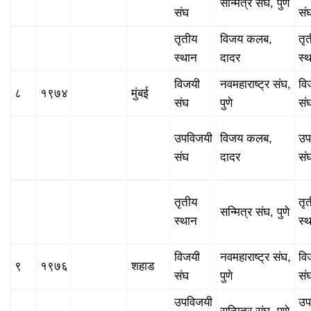
सन्मित्र संघ, पुणे
संघ
सं
तृतीय
विजय कलब,
तृ
स्थान
दादर
स्
विजयी
नवमहाराष्ट्र संघ,
वि
८
१९७४
मुंबई
संघ
पुणे
सं
उपविजयी
विजय कलब,
उप
संघ
दादर
सं
तृतीय
तृ
सन्मित्र संघ, पुणे
स्थान
स्
विजयी
नवमहाराष्ट्र संघ,
वि
९
१९७६
शहाड
संघ
पुणे
सं
उपविजयी
उप