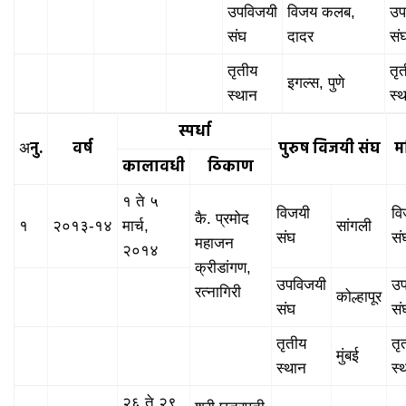
उपविजयी
विजय कलब,
उप
संघ
दादर
सं
तृतीय
तृ
इगल्स, पुणे
स्थान
स्
स्पर्धा
नु.
वर्ष
पुरुष विजयी संघ
म
अ
कालावधी
ठिकाण
१ ते ५
विजयी
वि
कै. प्रमोद
१
२०१३-१४
मार्च,
सांगली
संघ
सं
महाजन
२०१४
क्रीडांगण,
उपविजयी
उप
रत्नागिरी
कोल्हापूर
संघ
सं
तृतीय
तृ
मुंबई
स्थान
स्
२६ ते २९