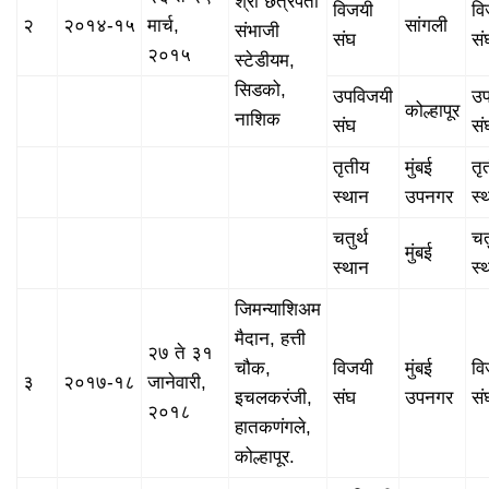
श्री छत्रपती
विजयी
वि
२
२०१४-१५
मार्च,
सांगली
संभाजी
संघ
सं
२०१५
स्टेडीयम,
सिडको,
उपविजयी
उप
कोल्हापूर
नाशिक
संघ
सं
तृतीय
मुंबई
तृ
स्थान
उपनगर
स्
चतुर्थ
चतु
मुंबई
स्थान
स्
जिमन्याशिअम
मैदान, हत्ती
२७ ते ३१
चौक,
विजयी
मुंबई
वि
३
२०१७-१८
जानेवारी,
इचलकरंजी,
संघ
उपनगर
सं
२०१८
हातकणंगले,
कोल्हापूर.