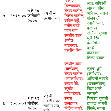
विकास
लाड, अश्विनी
शिरगावकर,
जाधव, सीमा
७ ते १०
शेखर पाटील,
२२ वी –
आंबेकर, सरोज
५
१९९९-००
जानेवारी,
नितेश पाटील,
उस्मानाबाद
गोलपल्ली,
२०००
सचिन सुर्वे,
स्वाती पवार,
मनीष बंडबे,
प्रवीणा
पवन घाग,
सोलीम, शुभदा
रणधीर पवार,
धुरी, रिचा
अमीत
फर्नांडीस,
मांडवकर,
प्राची
हरजीत सिंग.
वाडदेकर,
शिल्पा सावंत.
रणधीर पवार
(कर्णधार),
शुभदा धुरी
शेखर पाटील
(कर्णधार),
(उपकर्णधार),
अश्विनी नरवडे
संकेत पेठे,
(उपकर्णधार),
सुशांत
विद्या अमरे,
बांदिवडेकर,
जयश्री
२३ वी –
९ ते १२
रुपेश
शिगवण, वृषाली
मावळी मराठा
६
२०००-०१
नोव्हेंबर,
शेलटकर,
टाकळे, माधवी
तालीम संघ,
२०००
मिलिंद बागवे,
पिंगळे, सपना
ठाणे