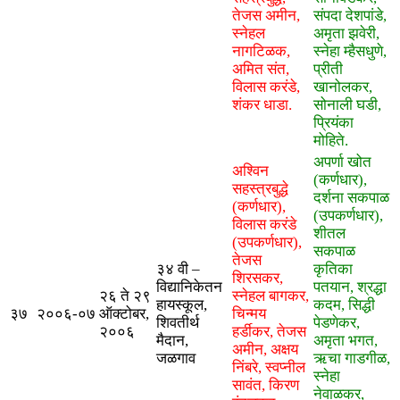
तेजस अमीन,
संपदा देशपांडे,
स्नेहल
अमृता झवेरी,
नागटिळक,
स्नेहा म्हैसधुणे,
अमित संत,
प्रीती
विलास करंडे,
खानोलकर,
शंकर धाडा.
सोनाली घडी,
प्रियंका
मोहिते.
अपर्णा खोत
अश्विन
(कर्णधार),
सहस्त्रबुद्धे
दर्शना सकपाळ
(कर्णधार),
(उपकर्णधार),
विलास करंडे
शीतल
(उपकर्णधार),
सकपाळ
तेजस
३४ वी –
कृतिका
शिरसकर,
विद्यानिकेतन
पतयान, श्रद्धा
२६ ते २९
स्नेहल बागकर,
हायस्कूल,
कदम, सिद्धी
३७
२००६-०७
ऑक्टोबर,
चिन्मय
शिवतीर्थ
पेडणेकर,
२००६
हर्डीकर, तेजस
मैदान,
अमृता भगत,
अमीन, अक्षय
जळगाव
ऋचा गाडगीळ,
निंबरे, स्वप्नील
स्नेहा
सावंत, किरण
नेवाळकर,