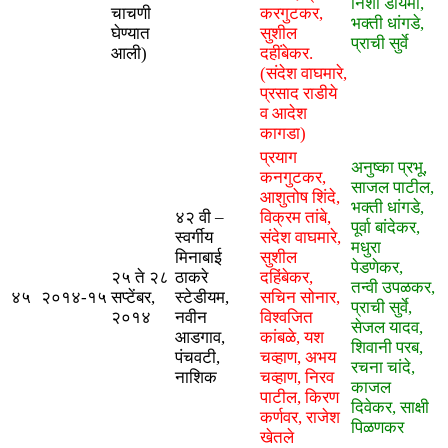
निशा डायमा,
चाचणी
करगुटकर,
भक्ती धांगडे,
घेण्यात
सुशील
प्राची सुर्वे
आली)
दहींबेकर.
(संदेश वाघमारे,
प्रसाद राडीये
व आदेश
कागडा)
प्रयाग
अनुष्का प्रभू,
कनगुटकर,
साजल पाटील,
आशुतोष शिंदे,
भक्ती धांगडे,
​४२ वी –
विक्रम तांबे,
पूर्वा बांदेकर,
स्वर्गीय
संदेश वाघमारे,
मधुरा
मिनाबाई
सुशील
पेडणेकर,
२५ ते २८
ठाकरे
दहिंबेकर,
तन्वी उपळकर,
४५
२०१४-१५
सप्टेंबर,
स्टेडीयम,
सचिन सोनार,
प्राची सुर्वे,
२०१४
नवीन
विश्वजित
सेजल यादव,
आडगाव,
कांबळे, यश
शिवानी परब,
पंचवटी,
चव्हाण, अभय
रचना चांदे,
नाशिक
चव्हाण, निरव
काजल
पाटील, किरण
दिवेकर, साक्षी
कर्णवर, राजेश
पिळणकर
खेतले