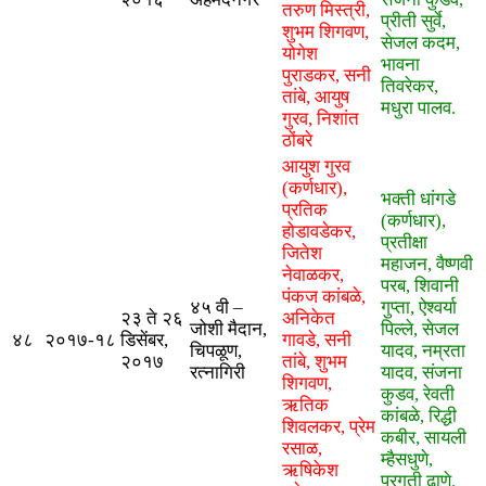
तरुण मिस्त्री,
प्रीती सुर्वे,
शुभम शिगवण,
सेजल कदम,
योगेश
भावना
पुराडकर, सनी
तिवरेकर,
तांबे, ​आयुष​​
मधुरा पालव.
गुरव, निशांत
ठोंबरे
आयुश गुरव
(कर्णधार),
भक्ती धांगडे
प्रतिक
(कर्णधार),
होडावडेकर,
प्रतीक्षा
जितेश
महाजन, वैष्णवी
नेवाळकर,
परब, शिवानी
पंकज कांबळे,
४५ वी –
गुप्ता, ऐश्वर्या
२३ ते २६
अनिकेत
जोशी मैदान,
पिल्ले, सेजल
४८
२०१७-१८
डिसेंबर,
गावडे, सनी
चिपळूण,
यादव, नम्रता
२०१७
तांबे, शुभम
रत्नागिरी
यादव, संजना
शिगवण,
कुडव, रेवती
ऋतिक
कांबळे, रिद्धी
शिवलकर, प्रेम
कबीर, सायली
रसाळ,
म्हैसधुणे,
ऋषिकेश
प्रगती ढाणे.