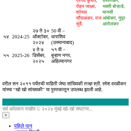
प्रणव कुंभार,
तेरवणकर,
रोहन जाधव,
भक्ती बोऱ्हाडे,
श्रेयस
मानसी
सौंदाळकर, राज
आंबोकर, नुपूर
सुर्वे.
आरोलकर
२७ ते ३०
50 वी –
५४
2024-25
ऑक्टोबर,
धाराशिव
२०२४
(उस्मानाबाद)
४ ते ७
५१ वी –
५५
2025-26
डिसेंबर,
बुऱ्हाण नगर,
२०२५
अहिल्यानगर
वरील सन २०११ पर्यंतची माहिती जेष्ठ सांख्यिकी तज्ज्ञ श्री. रमेश वरळीकर
यांच्या “खो खो सांख्यकी” या पुस्तकातून उपलब्ध झाली आहे.
सर्व अधिकार राखीव © २०२४ मुंबई खो-खो संघटना...
×
पहिले पान