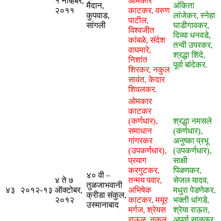
१ नोव्हेंबर,
ओमकार
मैदान,
अंकिता
२०११
काटकर, वरुण
कुपवाड,
लांजेकर, स्नेहा
पाटील,
सांगली
घाडीगावकर,
विश्वजीत
दिव्या धनवडे,
कांबळे, संदेश
तन्वी उपरकर,
वाघमारे,
श्रद्धा शिंदे,
निशांत
पूर्वा बांदेकर.
शिरकर, नकुल
सावंत, केदार
शिवलकर.
ओमकार
काटकर
(कर्णधार),
श्रद्धा नमसले
समाधान
(कर्णधार),
गांगरकर
अनुष्का प्रभू
(उपकर्णधार),
(उपकर्णधार),
प्रयाग
साक्षी
करगुटकर,
पिळणकर,
​४० वी –
४ ते ७
तन्मय पवार,
सेजल यादव,
तुळजाभवानी
४३
२०१२-१३
ऑक्टोबर,
अभिषेक
मधुरा पेडणेकर,
क्रीडा संकुल,
२०१२
काटकर, मयूर
भक्ती धांगडे,
उस्मानाबाद
मर्गज, श्रेयस
श्रेया राऊत,
राऊळ, नकुल
अपूर्वा साळकर,