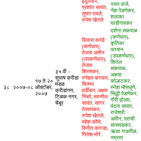
इंदुलकर,
नयन वाजे,
प्रशांत सावंत,
नेहा पेडणेकर,
तुषार रावले,
शलाका
रुपेश खेतले
घाडीगावकर
दर्शना सकपाळ
(कर्णधार),
विलास करंडे
कृतिका
(कर्णधार),
पतयान
तेजस अमीन
(उपकर्णधार),
(उपकर्णधार),
शितल
तेजस
सकपाळ,
३५ वी –
शिरसकर,
अक्षया
सुभाष क्रीडा
स्नेहल बागकर,
१७ ते २०
कोल्हटकर,
मंडळ
चिन्मय
३८
२००७-०८
ऑक्टोबर,
स्नेहा म्हैसधुणे,
क्रीडांगण,
हर्डीकर, अक्षय
२००७
सिद्धी पेडणेकर,
टिळक नगर,
निंबरे, स्वप्नील
गौरी ढोलम,
चेंबूर
सावंत, सागर
वंदना सावंत,
तेरवणकर,
राजेश्री
रुपेश खेतले,
अमीन, प्राची
महेश कौचे,
सासवडकर,
विनीत कागडा,
ऋचा गाडगीळ,
नितेश मोरे.
नम्रता