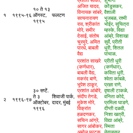
प्रशांत सावंत,
शुभांगी
अजित यादव,
कोंडुसकर,
१० ते १३
विनायक सांबरे,
वैशाली
१
१९९५-९६
ऑगस्ट,
फलटण
सत्यनारायण
भुजबळ, रश्मी
१९९५
राव, श्रीकांत
भोईर, सुचित्रा
मोरे, समीर
म्हस्के, विद्या
देसाई, संतोष
आंब्रे, विशाखा
चुरमुरे, अमित
सुर्वे, प्रीती
पारधे, बाबली
धुरी, शितल
वैद्य
पांचाळ,
प्रशांत साखरे
प्रीती धुरी
(कर्णधार),
(कर्णधार),
बाबली वैद्य,
कविता धुरी,
मकरंद बाणे,
श्वेता कांबळे,
भूपेश ठाकूर,
प्रज्ञा राणे,
३० सप्टें.
प्रशांत आंबोरे,
वृषाली टाकळे,
ते ३
शिवाजी पार्क,
संदीप तेगडे,
वनिता कोदे,
२
१९९६-९७
ऑक्टोबर,
दादर, मुंबई
मुकेश मोरे,
प्रमिला घाडगे,
१९९६
विक्रांत
दीप्ती दळवी,
हळदणकर,
निशा खत्री,
सचिन आंग्रे,
विद्या आंब्रे,
सागर आंबोकर,
स्मिता
अमोल फाटक,
नेवाळकर,