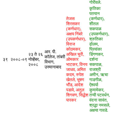
गोरीवले.
कृतिका
पतयान
तेजस
(कर्णधार),
शिरसकर
शीतल
(कर्णधार),
सकपाळ
अक्षय निंबरे
(उपकर्णधार),
(उपकर्णधार),
श्रुतिका
विराज
ढोलम,
कोठमकर,
प्रियांका
आर. पी.
२३ ते २६
अखिल चुरी,
डिंगणकर,
कॉलेज, तांबरी
३९
२००८-०९
नोव्हेंबर,
ओमकार
दर्शना
विभाग,
२००८
भाटकर, विनय
सकपाळ,
उस्मानाबाद
जाधव, अमित
राजश्री
कदम, रुपेश
अमीन, ऋचा
खेतले, भूषण
गाडगीळ,
भौंड, आदेश
ऐश्वर्या
पडावे, अतुल
कुमामेकर,
शिगवण, सिद्धेश
तन्वी पटवर्धन,
पारकर
वंदना सावंत,
श्रद्धा नमसले,
अक्षया गावडे.