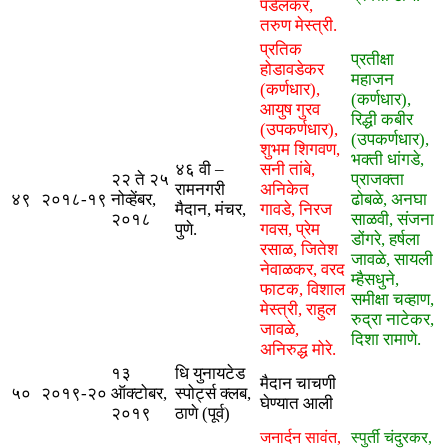
पडेलकर,
तरुण मेस्त्री.
प्रतिक
प्रतीक्षा
होडावडेकर
महाजन
(कर्णधार),
(कर्णधार),
आयुष गुरव
रिद्धी कबीर
(उपकर्णधार),
(उपकर्णधार),
शुभम शिगवण,
भक्ती धांगडे,
४६ वी –
सनी तांबे,
२२ ते २५
प्राजक्ता
रामनगरी
अनिकेत
४९
२०१८-१९
नोव्हेंबर,
ढोबळे, अनघा
मैदान, मंचर,
गावडे, निरज
२०१८
साळवी, संजना
पुणे.
गवस, प्रेम
डोंगरे, हर्षला
रसाळ, जितेश
जावळे, सायली
नेवाळकर, वरद
म्हैसधुने,
फाटक, विशाल
समीक्षा चव्हाण,
मेस्त्री, राहुल
रुद्रा नाटेकर,
जावळे,
दिशा रामाणे.
अनिरुद्ध मोरे.
१३
धि युनायटेड
मैदान चाचणी
५०
२०१९-२०
ऑक्टोबर,
स्पोर्ट्स क्लब,
घेण्यात आली
२०१९
ठाणे (पूर्व)
जनार्दन सावंत,
स्पुर्ती चंदुरकर,