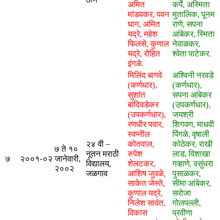
अमित
कर्पे, अस्मिता
मांडवकर, पवन
मुतालिक, पूनम
घाग, अमित
राणे, सपना
यद्रे, महेश
आंबेकर, स्मिता
फिलसे, कुणाल
नेवाळकर,
यद्रे, रोहित
श्वेता पाटेकर.
इंगळे.
मिलिंद बागवे
अश्विनी नरवडे
(कर्णधार),
(कर्णधार),
सुशांत
सपना आंबेकर
बांदिवडेकर
(उपकर्णधार),
(उपकर्णधार),
जयश्री
रणधीर पवार,
शिगवण, माधवी
स्वप्नील
पिंगळे, वृषाली
२४ वी –
कोतवाल,
कोठेकर, राखी
७ ते १०
नूतन मराठी
रुपेश
लाड, विशाखा
७
२००१-०२
जानेवारी,
विद्यालय,
शेलटकर,
गव्हाणे, वसुंधरा
२००२
जळगाव
आशिष जुवळे,
पुसाळकर,
साकेत जेस्ते,
सीमा आंबेकर,
कुणाल यद्रे,
सरोजा
निलेश सावंत,
गोलपल्ली,
विकास
प्रवीणा