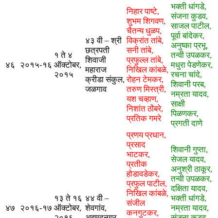
भक्ती धांगडे,
निहार पाष्टे,
संजना कुडव,
शुभम शिगवण,
साजल पाटील,
चैतन्य धुळप,
पूर्वा बांदेकर,
​४३ वी – श्री
विक्रांत तांबे,
अनुष्का प्रभू,
छत्रपती
सनी तांबे,
१ ते ४
तन्वी उपळकर,
शिवाजी
प्रफुल्ल तांबे,
४६
२०१५-१६
ऑक्टोबर,
मधुरा पेडणेकर,
महाराज
निखिल कांबळे,
२०१५
रचना चांदे,
क्रीडा संकुल,
रोहन टेमकर,
शिवानी परब,
जळगाव
तरुण मिस्त्री,
नम्रता यादव,
यश चव्हाण,
साक्षी
निशांत ठोंबरे,
पिळणकर,
प्रतिक गमरे
प्रगती दाणे
​प्रणय​ प्रधान,
प्रसाद
​शिवानी गुप्ता,
भाटकर,
सेजल यादव,
प्रतीक
अनुश्री ठाकूर,
होडावडेकर,
तन्वी उपळकर,
प्रफुल पाटील,
दक्षिता यादव,
निखिल कांबळे,
​१​३ ते १६
४४ वी –
भक्ती धांगडे,
संजील
४७
२०१६-१७
ऑक्टोबर,
शेवगांव,
नम्रता यादव,
कनगुटकर,
२०१६​
अहमदनगर
संजना कुडव,