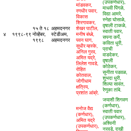
(उपकर्णधार),
मांडवकर,
माधवी पिंगळे,
रणधीर पवार,
विद्या आमरे,
विकास
स्नेहा घोसाळे,
शिरगावकर,
वृषाली टाकळे,
१५ ते १८
अहमदनगर
शेखर पाटील,
स्वाती पवार,
४
१९९८-९९
नोव्हेंबर,
स्टेडीअम,
मनीष बंद्म्बे,
सपना कर्पे,
१९९८
अहमदनगर
पवन घाग,
कविता धुरी,
सुधीर म्हस्के,
प्राची
अनिल गुरव,
वाडदेकर,
अमित यद्रे,
वृषाली
लिलेश गावडे,
कोठेकर,
रोहित
सुनीता पडवळ,
कोतवाल,
शुभदा धुरी,
जोगीधाम
शिल्पा सावंत,
क्षत्रिय,
रेणुका तांबे.
प्रशांत आंब्रे.
जयाशी शिगवण
(कर्णधार),
मनोज वैद्य
स्वाती पवार
(कर्णधार),
(उपकर्णधार),
अमित यद्रे
अश्विनी
(उपकर्णधार),
नरवडे, राखी