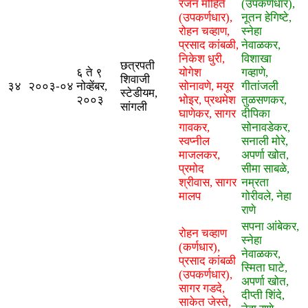
रंजन मोहिते
(उपकर्णधार),
(उपकर्णधार),
नूतन हेगिष्टे,
रोहन चव्हाण,
स्नेहा
प्रसाद कांबळी,
नेवाळकर,
निकेश धुरी,
विशाखा
छत्रपती
६ ते ९
योगेश
गव्हाणे,
शिवाजी
३४
२००३-०४
नोव्हेंबर,
सोनावणे, मयूर
गीतांजली
स्टेडीयम,
२००३
भोइर, प्रथमेश
तुळसणकर,
सांगली
घाणेकर, सागर
दीपिका
गावकर,
सोनावडेकर,
स्वप्नील
सनाली मोरे,
माजलकर,
अपर्णा खोत,
प्रमोद
सीमा साबळे,
श्रीवास, सागर
नम्रता
मालप
गोरीवले, नेहा
राणे
सपना आंबेकर,
रोहन चव्हाण
स्नेहा
(कर्णधार),
नेवाळकर,
प्रसाद कांबळी
स्मिता घाटे,
(उपकर्णधार),
अपर्णा खोत,
सागर गडदे,
दीप्ती शिंदे,
साकेत जेस्ते,