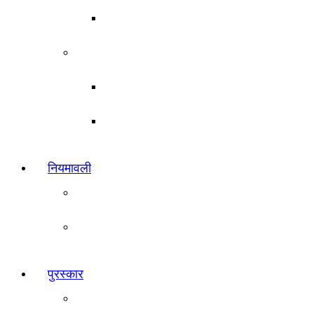
महाराष्ट्र इतिहास
पदाधिकारी
पदाधिकारी व कार्यकारिणी मंडळ
उपसमिती सदस्य
नियमावली
खेळाचे नियम
क्रीडांगण
पुरस्कार
जिल्हा