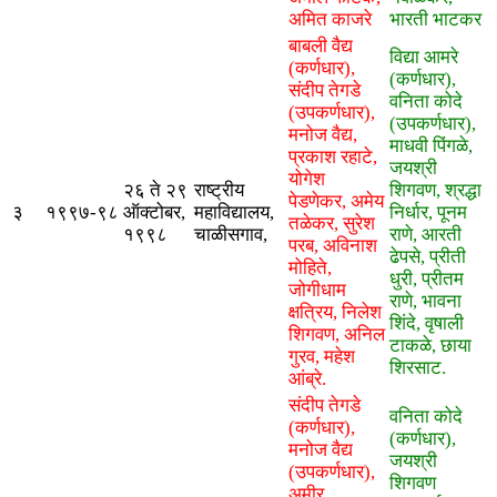
अमित काजरे
भारती भाटकर
बाबली वैद्य
विद्या आमरे
(कर्णधार),
(कर्णधार),
संदीप तेगडे
वनिता कोदे
(उपकर्णधार),
(उपकर्णधार),
मनोज वैद्य,
माधवी पिंगळे,
प्रकाश रहाटे,
जयश्री
योगेश
२६ ते २९
राष्ट्रीय
शिगवण, श्रद्धा
पेडणेकर, अमेय
३
१९९७-९८
ऑक्टोबर,
महाविद्यालय,
निर्धार, पूनम
तळेकर, सुरेश
१९९८
चाळीसगाव,
राणे, आरती
परब, अविनाश
ढेपसे, प्रीती
मोहिते,
धुरी, प्रीतम
जोगीधाम
राणे, भावना
क्षत्रिय, निलेश
शिंदे, वृषाली
शिगवण, अनिल
टाकळे, छाया
गुरव, महेश
शिरसाट.
आंब्रे.
संदीप तेगडे
वनिता कोदे
(कर्णधार),
(कर्णधार),
मनोज वैद्य
जयश्री
(उपकर्णधार),
शिगवण
अमीर