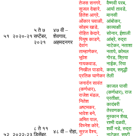
तेजस सनगरे,
वैष्णवी परब,
सुजल देव्हारे,
आर्या तावडे,
हितेश आग्रे,
मानसी
ओंकार घवाळी,
आंबोकर,
सोहम खाडे,
काव्याक्षी
५ ते ७
४७ वी –
रोहित केदारे,
सोनार, ईशाली
५१
२०२०-२१
सप्टेंबर,
शेवगाव,
पियुष काडगे,
आंब्रे, रुद्रा
२०२१
अहमदनगर
देवांग
नाटेकर, नताशा
ताम्हाणेकर,
नतापे, कोमल
भूपेश
गोरड, श्रिया
गायकवाड,
नाईक, रिया
निखील पाडावे,
कदम, समृद्धी
प्रतिक घाणेकर
तेली
जनार्दन सावंत
काजल पासी
(कर्णधार),
(कर्णधार), राज
राजेश मंडल,
प्रतीक्षा,
नितेश
कादंबरी
अष्टमकर,
तेरवणकर,
भावेश बने,
मुस्कान शेख,
अमित पाल,
रश्मी दळवी,
विघ्नेश कोरे,
८ ते ११
शर्वी नडे, रुद्रा
४८ वी – रोहा,
सुरज वैश्य,
५२
२०२२-२३
डिसेंबर,
नाटेकर, सृष्टी