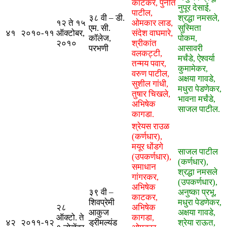
काटकर, पुनीत
नुपूर देसाई,
पाटील,
३८ वी – डी.
श्रद्धा नमसले,
१२ ते १५
ओमकार लाड,
एम. सी.
सुस्मिता
४१
२०१०-११
ऑक्टोबर,
संदेश वाघमारे,
कॉलेज,
पोकम,
२०१०
श्रीकांत
परभणी
आसावरी
वलकट्टी,
मर्चंडे, ऐश्वर्या
तन्मय पवार,
कुमामेकर,
वरुण पाटील,
अक्षया गावडे,
सुशील गांधी,
मधुरा पेडणेकर,
तुषार चिखले,
भावना मर्चंडे,
अभिषेक
साजल पाटील.
कागडा.
श्रेयस राउळ
(कर्णधार),
मयूर धोंडगे
साजल पाटील
(उपकर्णधार),
(कर्णधार),
समाधान
श्रद्धा नमसले
गांगरकर,
(उपकर्णधार),
अभिषेक
३९ वी –
अनुष्का प्रभू,
काटकर,
शिवप्रेमी
मधुरा पेडणेकर,
२८
अभिषेक
आकुज
अक्षया गावडे,
ऑक्टो. ते
कागडा,
४२
२०११-१२
ड्रीमल्यंड
श्रेया राऊत,