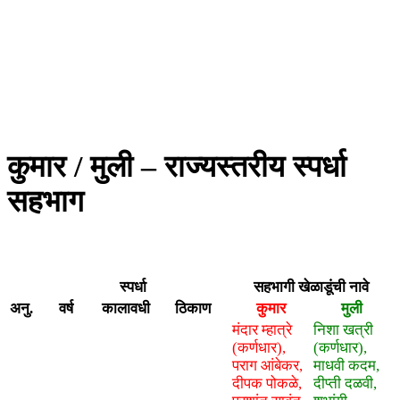
कुमार / मुली – राज्यस्तरीय स्पर्धा
सहभाग
स्पर्धा
सहभागी खेळाडूंची नावे
अनु.
वर्ष
कालावधी
ठिकाण
कुमार
मुली
मंदार म्हात्रे
निशा खत्री
(कर्णधार),
(कर्णधार),
पराग आंबेकर,
माधवी कदम,
दीपक पोकळे,
दीप्ती दळवी,