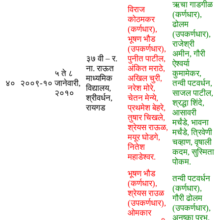
ऋचा गाडगीळ
विराज
(कर्णधार),
कोठमकर
ढोलम
(कर्णधार),
(उपकर्णधार),
भूषण भौड
राजेश्री
(उपकर्णधार),
अमीन, गौरी
३७ वी – र.
पुनीत पाटील,
ऐश्वर्या
ना. राऊत
अंकित मराठे,
५ ते ८
कुमामेकर,
माध्यमिक
अखिल चुरी,
४०
२००९-१०
जानेवारी,
तन्वी पटवर्धन,
विद्यालय,
नरेश मोरे,
२०१०
साजल पाटील,
श्रीवर्धन,
चेतन मेन्ये,
श्रद्धा शिंदे,
रायगड
प्रथमेश बेहरे,
आसावरी
तुषार चिखले,
मर्चंडे, भावना
श्रेयस राऊळ,
मर्चंडे, त्रिवेणी
मयूर घोडगे,
चव्हाण, वृषाली
नितेश
कदम, सुस्मिता
महाडेश्वर.
पोकम.
भूषण भौड
तन्वी पटवर्धन
(कर्णधार),
(कर्णधार),
श्रेयस राउळ
गौरी ढोलम
(उपकर्णधार),
(उपकर्णधार),
ओमकार
अनुष्का प्रभू,