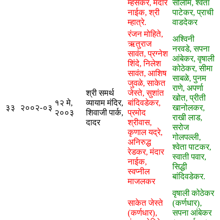
म्हसकर, मंदार
सोलीम, श्वेता
नाईक, श्री
पाटेकर, प्राची
म्हात्रे.
वाडदेकर
रंजन मोहिते,
अश्विनी
ऋतुराज
नरवडे, सपना
सावंत, प्रग्नेश
आंबेकर, वृषाली
शिंदे, निलेश
कोठेकर, सीमा
सावंत, आशिष
साबळे, पुनम
जुवळे, साकेत
राणे, अपर्णा
श्री समर्थ
जेस्ते, सुशांत
खोत, प्रीती
१२ मे,
व्यायाम मंदिर,
बांदिवडेकर,
३३
२००२-०३
खानोलकर,
२००३
शिवाजी पार्क,
प्रमोद
राखी लाड,
दादर
श्रीवास,
सरोज
कृणाल यद्रे,
गोलपल्ली,
अनिरुद्ध
श्वेता पाटकर,
रेडकर, मंदार
स्वाती पवार,
नाईक,
सिद्धी
स्वप्नील
बांदिवडेकर.
माजलकर
वृषाली कोठेकर
साकेत जेस्ते
(कर्णधार),
(कर्णधार),
सपना आंबेकर