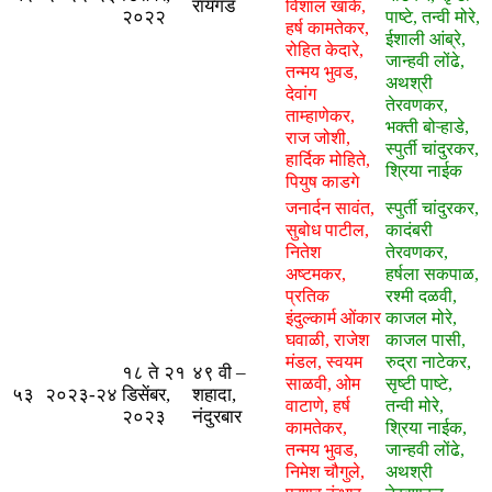
रायगड
विशाल खाके,
२०२२
पाष्टे, तन्वी मोरे,
हर्ष कामतेकर,
ईशाली आंब्रे,
रोहित केदारे,
जान्हवी लोंढे,
तन्मय भुवड,
अथश्री
देवांग
तेरवणकर,
ताम्हाणेकर,
भक्ती बोऱ्हाडे,
राज जोशी,
स्पुर्ती चांदुरकर,
हार्दिक मोहिते,
श्रिया नाईक
पियुष काडगे
जनार्दन सावंत,
स्पुर्ती चांदुरकर,
सुबोध पाटील,
कादंबरी
नितेश
तेरवणकर,
अष्टमकर,
हर्षला सकपाळ,
प्रतिक
रश्मी दळवी,
इंदुल्कार्म ओंकार
काजल मोरे,
घवाळी, राजेश
काजल पासी,
मंडल, स्वयम
रुद्रा नाटेकर,
१८ ते २१
४९ वी –
साळवी, ओम
सृष्टी पाष्टे,
५३
२०२३-२४
डिसेंबर,
शहादा,
वाटाणे, हर्ष
तन्वी मोरे,
२०२३
नंदुरबार
कामतेकर,
श्रिया नाईक,
तन्मय भुवड,
जान्हवी लोंढे,
निमेश चौगुले,
अथश्री