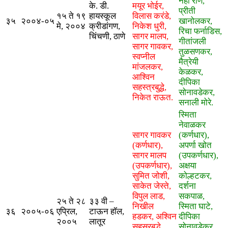
नेहा राणे,
के. डी.
मयूर भोईर,
प्रीती
१५ ते १९
हायस्कूल
विलास करंडे,
३५
२००४-०५
खानोलकर,
मे, २००४
क्रीडांगण,
निकेश धुरी,
रिचा फर्नाडिस,
चिंचणी, ठाणे
सागर मालप,
गीतांजली
सागर गावकर,
तुळसणकर,
स्वप्नील
मैत्रेयी
मांजलकर,
केळकर,
आश्विन
दीपिका
सहस्त्रबुद्धे,
सोनावडेकर,
निकेत राऊत.
सनाली मोरे.
स्मिता
नेवाळकर
सागर गावकर
(कर्णधार),
(कर्णधार),
अपर्णा खोत
सागर मालप
(उपकर्णधार),
(उपकर्णधार),
अक्षया
सुमित जोशी,
कोल्हटकर,
साकेत जेस्ते,
दर्शना
विपुल लाड,
सकपाळ,
२५ ते २८
३३ वी –
निखील
स्मिता घाटे,
३६
२००५-०६
एप्रिल,
टाऊन हॉल,
हडकर, अश्विन
दीपिका
२००५
लातूर
सहस्रबुद्धे,
सोनावडेकर,